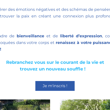
                                         
bérer des émotions négatives et des schémas de pensées
trouver la paix en créant une connexion plus profon
adre de 
bienveillance
 et de 
liberté d’expression
, c
oquées dans votre corps et 
renaissez à votre puissance
! 
Rebranchez vous sur le courant de la vie et
trouvez un nouveau souffle !    
Je m'inscris !