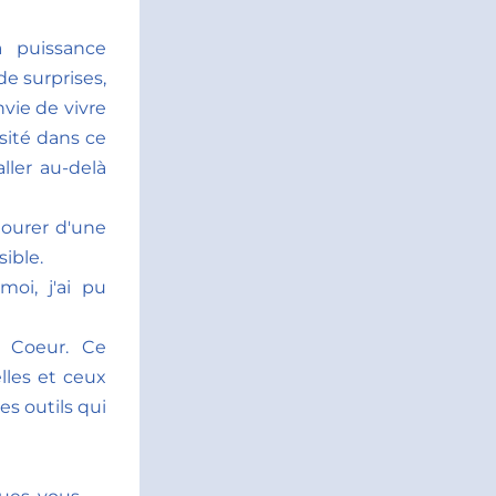
 puissance 
e surprises, 
ie de vivre 
sité dans ce 
ler au-delà 
tourer d'une 
ible.
i, j'ai pu 
Coeur. Ce 
les et ceux 
s outils qui 