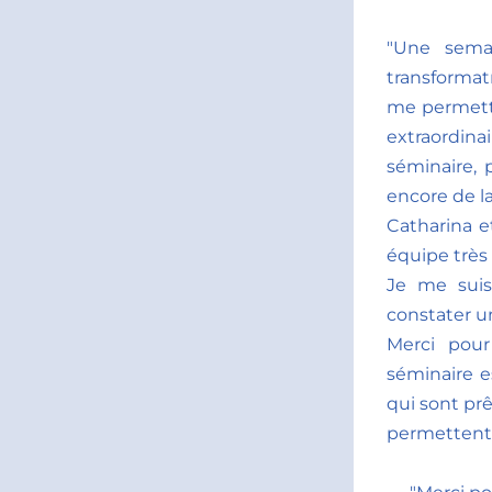
"Une semai
transformatr
me permetta
extraordinai
séminaire, p
encore de la
Catharina et
équipe très
Je me suis
constater u
Merci pou
séminaire e
qui sont prê
permettent