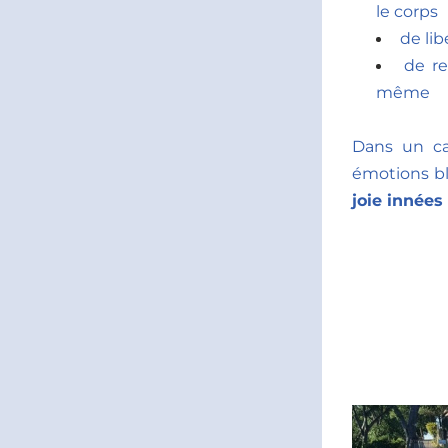
le corps       
de li
de re
même 
Dans un c
émotions bl
joie innées 