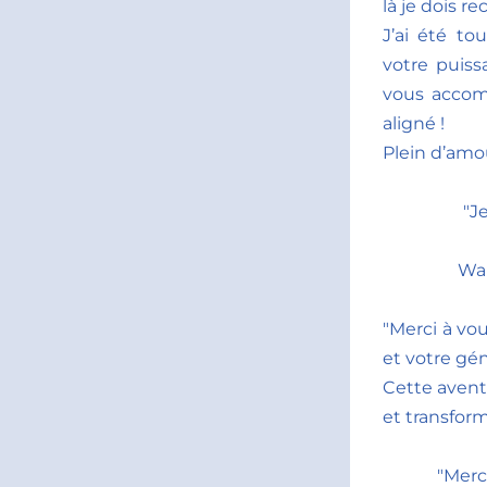
là je dois 
J’ai été to
votre puis
vous accomp
aligné ! 
Plein d’amou
"J
Wah
"Merci à vo
et votre gé
Cette avent
et transform
"Merc