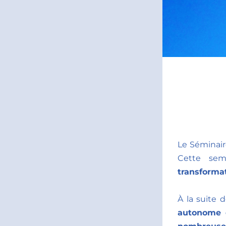
Le Séminaire
Cette sem
transforma
À la suite 
autonome 