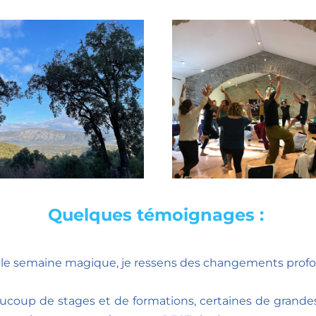
Quelques témoignages : 
le semaine magique, je ressens des changements profo
eaucoup de stages et de formations, certaines de grandes