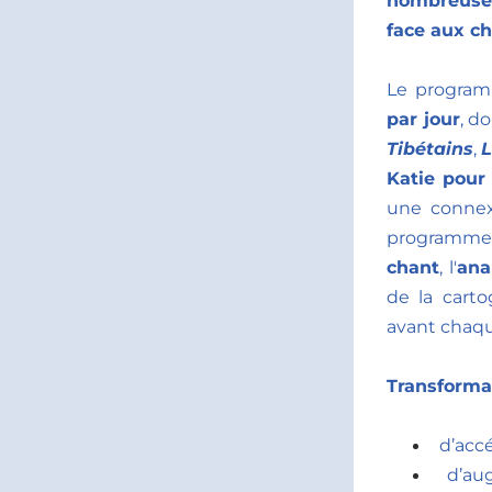
nombreuses
face aux c
Le program
par jour
, d
Tibétains
, 
L
Katie pour
une connex
programme 
chant
, l'
ana
de la carto
avant chaque
Transforma
d’accé
d’au