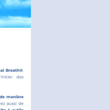
nal Breath®
. 
 qui permet d'initier des 
 de manière 
, mais vous apprendrez aussi de 