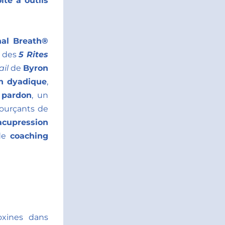
te à outils 
al Breath® 
 des 
5 Rites 
ail
 de 
Byron 
n dyadique
, 
 
pardon
, un 
, des moments ressourçants de 
acupression
de 
coaching
xines dans 