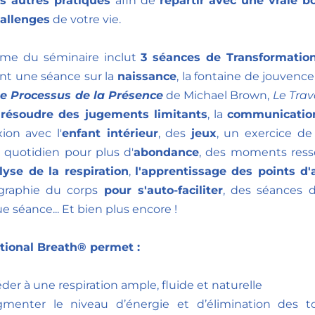
 autres pratiques 
afin de 
repartir avec une vraie boî
hallenges
 de votre vie.
me du séminaire inclut 
3 séances de Transformation
ont une séance sur la 
naissance
, la fontaine de jouvence
e Processus de la Présence
de Michael Brown, 
Le Trav
 résoudre des jugements limitants
, la 
communicatio
ion avec l'
enfant intérieur
, des 
jeux
, un exercice de
quotidien pour plus d'
abondance
lyse de la respiration
, 
l'apprentissage des points d'
graphie du corps 
pour s'auto-faciliter
, des séances 
 séance... Et bien plus encore !     
tional Breath® permet : 
der à une respiration ample, fluide et naturelle 
gmenter le niveau d’énergie et d’élimination des to