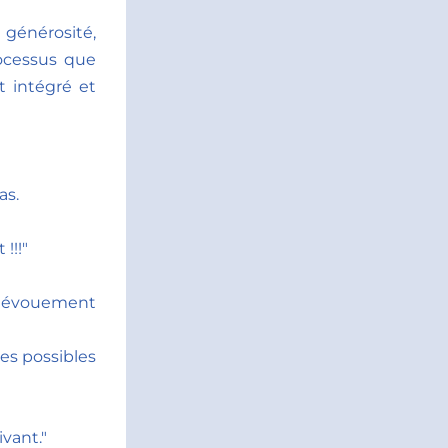
générosité, 
cessus que 
 intégré et 
s. 
!!!"
 dévouement 
s possibles 
vant."