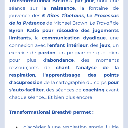
Transformational Breath® par jour
, dont une 
séance sur la 
naissance
, la fontaine de 
jouvence des 
5 Rites Tibétains
, 
Le Processus 
de la Présence
de Michael Brown, 
Le Travail
 de 
Byron Katie pour résoudre des jugements 
limitants
, la 
communication dyadique
, une 
connexion avec l'
enfant intérieur
, des 
jeux
, un 
exercice de 
pardon
, un programme quotidien 
pour plus d'
abondance
, des moments 
ressourçants de 
chant
, l'
analyse de la 
respiration
, 
l'apprentissage des points 
d'acupression
 de la cartographie du corps 
pour 
s'auto-faciliter
, des séances de 
coaching
 avant 
chaque séance... Et bien plus encore !     
Transformational Breath® permet : 
d’accéder à une respiration ample, fluide 