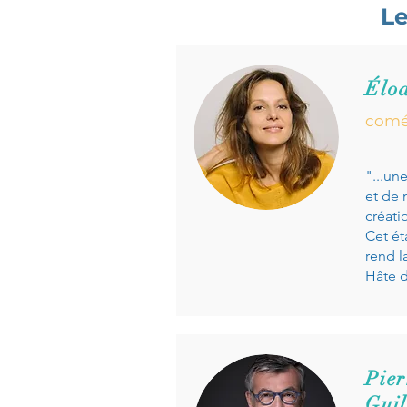
Le
Élo
comé
"...un
et de 
créati
Cet ét
rend la
Hâte d
Pie
Gui