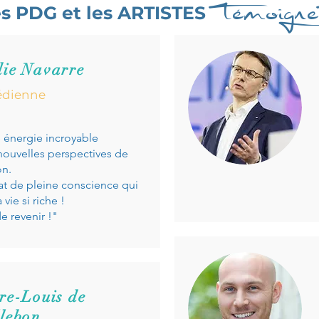
témoigne
s PDG et les ARTISTES
die Navarre
dienne
e énergie incroyable
nouvelles perspectives de
on.
at de pleine conscience qui
 vie si riche !
e revenir !"
rre-Louis
de
llebon