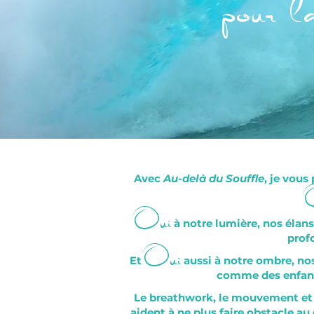
pour l
Avec
Au-delà du Souffle
, je vous
Oui
à notre lumière, nos élans
Oui
prof
Et
aussi à notre ombre, nos
comme des enfants
Le breathwork, le mouvement et 
aident à ne plus faire obstacle au 