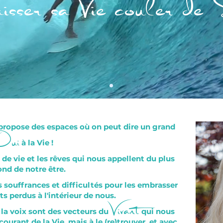
aisser sa Vie couler de
Oui
 propose des espaces où on peut dire un grand
à la Vie !
 de vie et les rêves qui nous appellent du plus
ond de notre être.
 souffrances et difficultés pour les embrasser
Vivant
 perdus à l'intérieur de nous.
la voix
sont des vecteurs du
qui nous
courant de la Vie, mais à le (re)trouver, et avec