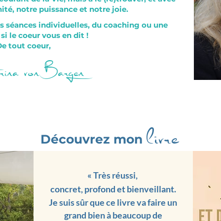
nité, notre puissance et notre joie.
s séances individuelles, du coaching ou une
si le coeur vous en dit !
e tout coeur,
ina von Bargen
livre
Découvrez mon
« Très réussi,
concret, profond et bienveillant.
Je suis sûr que ce livre
va faire un
grand bien à be
auco
up de