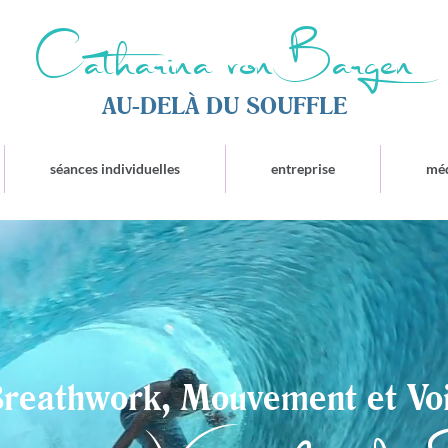
Catharina von Bargen
AU-DELÀ DU SOUFFLE
séances individuelles
entreprise
mé
reathwork, Mouvement et Vo