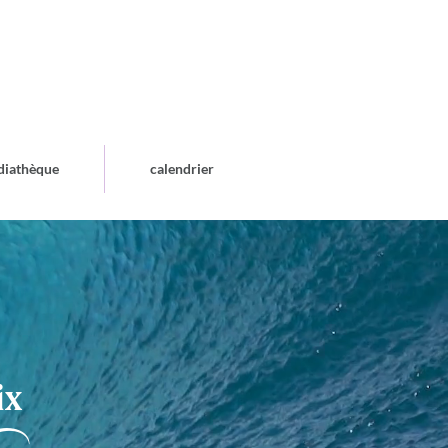
diathèque
calendrier
ix