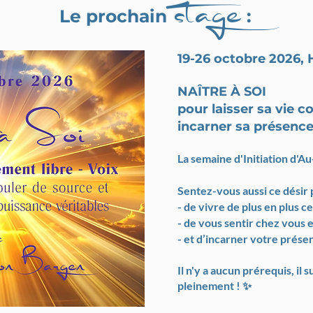
stage
Le prochain
:
19-26 octobre 2026, 
NAÎTRE À SOI
pour laisser sa vie c
incarner sa présence
La semaine d'Initiation d'Au
Sentez-vous aussi ce désir 
- de vivre de plus en plus ce
- de vous sentir chez vous 
- et d’incarner votre prése
Il n'y a aucun prérequis, il 
pleinement ! ✨