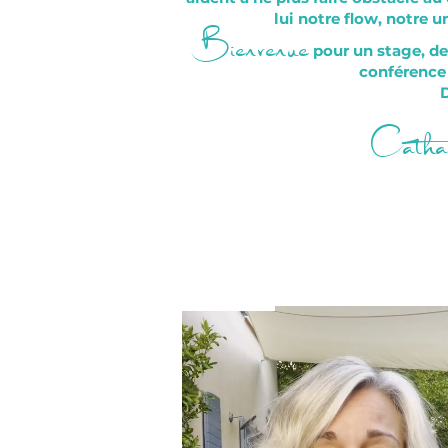
Bienvenue
lui notre flow, notre u
pour un stage, de
conférence 
D
Cathar