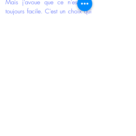
Mais j'avoue que ce n'est pas 
toujours facile. C'est un choix qui 
se refait encore et encore, et 
parfois on y réussit, parfois on 
échoue. Mais pour moi, le plus 
important est de rester ouvert et de 
continuer à demander à la 
situation présente : Pourquoi tu 
viens dans mon expérience ? 
Qu'est-ce que tu veux me montrer 
? Qu'est-ce que j'ai besoin de 
regarder, d'apprendre ? 
Aller avec le mouvement de la vie